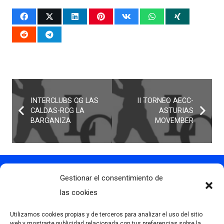
INTERCLUBS CG LAS
II TORNEO AECC-
CALDAS-RCG LA
ASTURIAS
BARGANIZA
MOVEMBER
Gestionar el consentimiento de
Contacto
info@clubdegolflascaldas.com
las cookies
985 798 702
Utilizamos cookies propias y de terceros para analizar el uso del sitio
681 163 108
web y mostrarte publicidad relacionada con tus preferencias sobre la