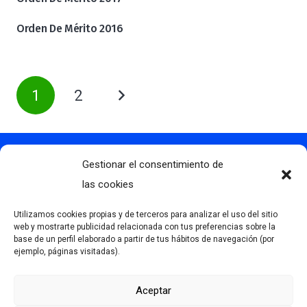
Orden De Mérito 2016
1
2
Gestionar el consentimiento de
Contacto
info@clubdegolflascaldas.com
las cookies
985 798 702
Utilizamos cookies propias y de terceros para analizar el uso del sitio
681 163 108
web y mostrarte publicidad relacionada con tus preferencias sobre la
base de un perfil elaborado a partir de tus hábitos de navegación (por
La Premaña s/n, 33174, Oviedo, España
ejemplo, páginas visitadas).
Aceptar