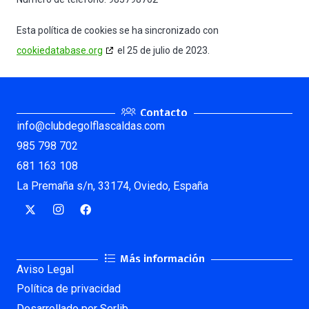
Esta política de cookies se ha sincronizado con
cookiedatabase.org
el 25 de julio de 2023.
Contacto
info@clubdegolflascaldas.com
985 798 702
681 163 108
La Premaña s/n, 33174, Oviedo, España
Más información
Aviso Legal
Política de privacidad
Desarrollado por Serlib