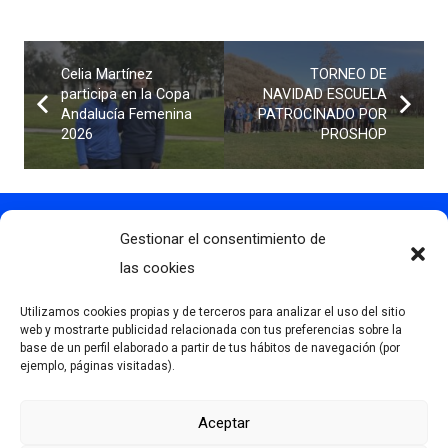
Celia Martínez
TORNEO DE
participa en la Copa
NAVIDAD ESCUELA
Andalucía Femenina
PATROCINADO POR
2026
PROSHOP
Gestionar el consentimiento de
Contacto
info@clubdegolflascaldas.com
las cookies
985 798 702
Utilizamos cookies propias y de terceros para analizar el uso del sitio
681 163 108
web y mostrarte publicidad relacionada con tus preferencias sobre la
base de un perfil elaborado a partir de tus hábitos de navegación (por
La Premaña s/n, 33174, Oviedo, España
ejemplo, páginas visitadas).
Aceptar