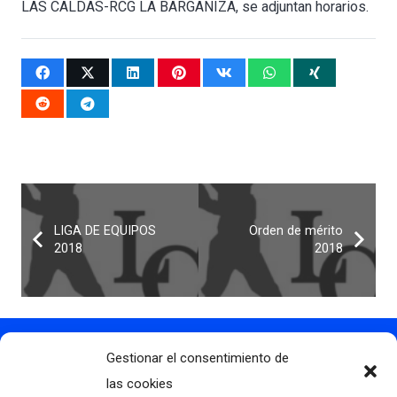
LAS CALDAS-RCG LA BARGANIZA, se adjuntan horarios.
LIGA DE EQUIPOS
Orden de mérito
2018
2018
Gestionar el consentimiento de
Contacto
info@clubdegolflascaldas.com
las cookies