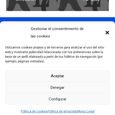
Gestionar el consentimiento de
Contacto
info@clubdegolflascaldas.com
las cookies
985 798 702
Utilizamos cookies propias y de terceros para analizar el uso del sitio
681 163 108
web y mostrarte publicidad relacionada con tus preferencias sobre la
base de un perfil elaborado a partir de tus hábitos de navegación (por
La Premaña s/n, 33174, Oviedo, España
ejemplo, páginas visitadas).
Aceptar
Más información
Denegar
Aviso Legal
Política de privacidad
Configurar
Desarrollado por Serlib
Política de cookies (UE)
Política de cookies
Política de privacidad
Aviso Legal