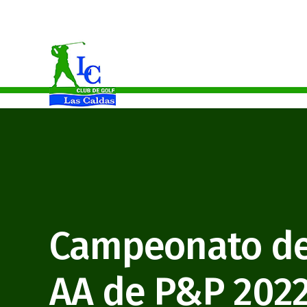
Alicia Garcia Campeona Benjamín Del Principado De Asturias
Campeonato de
AA de P&P 202