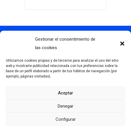
Gestionar el consentimiento de
Contacto
info@clubdegolflascaldas.com
las cookies
985 798 702
Utilizamos cookies propias y de terceros para analizar el uso del sitio
681 163 108
web y mostrarte publicidad relacionada con tus preferencias sobre la
base de un perfil elaborado a partir de tus hábitos de navegación (por
La Premaña s/n, 33174, Oviedo, España
ejemplo, páginas visitadas).
Aceptar
Más información
Denegar
Aviso Legal
Política de privacidad
Configurar
Desarrollado por Serlib