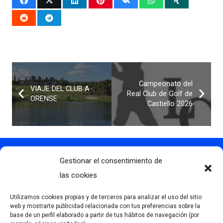
Campeonato del
VIAJE DEL CLUB A
Real Club de Golf de
ORENSE
Castiello 2026
Gestionar el consentimiento de
Contacto
info@clubdegolflascaldas.com
las cookies
985 798 702
Utilizamos cookies propias y de terceros para analizar el uso del sitio
681 163 108
web y mostrarte publicidad relacionada con tus preferencias sobre la
base de un perfil elaborado a partir de tus hábitos de navegación (por
La Premaña s/n, 33174, Oviedo, España