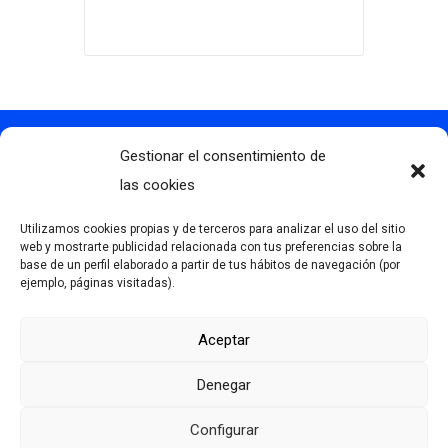
Gestionar el consentimiento de
Contacto
info@clubdegolflascaldas.com
las cookies
985 798 702
Utilizamos cookies propias y de terceros para analizar el uso del sitio
681 163 108
web y mostrarte publicidad relacionada con tus preferencias sobre la
base de un perfil elaborado a partir de tus hábitos de navegación (por
La Premaña s/n, 33174, Oviedo, España
ejemplo, páginas visitadas).
Aceptar
Más información
Denegar
Aviso Legal
Política de privacidad
Configurar
Desarrollado por Serlib