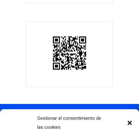
Gestionar el consentimiento de
Contacto
info@clubdegolflascaldas.com
las cookies
985 798 702