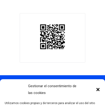
Gestionar el consentimiento de
Contacto
info@clubdegolflascaldas.com
las cookies
985 798 702
Utilizamos cookies propias y de terceros para analizar el uso del sitio