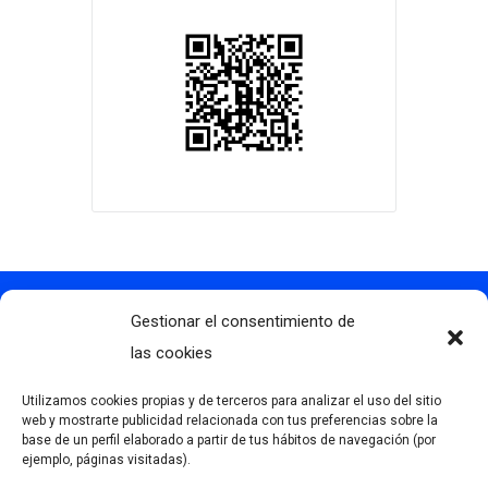
Gestionar el consentimiento de
Contacto
info@clubdegolflascaldas.com
las cookies
985 798 702
Utilizamos cookies propias y de terceros para analizar el uso del sitio
681 163 108
web y mostrarte publicidad relacionada con tus preferencias sobre la
base de un perfil elaborado a partir de tus hábitos de navegación (por
La Premaña s/n, 33174, Oviedo, España
ejemplo, páginas visitadas).