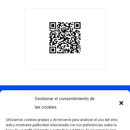
Gestionar el consentimiento de
Contacto
info@clubdegolflascaldas.com
las cookies
985 798 702
Utilizamos cookies propias y de terceros para analizar el uso del sitio
681 163 108
web y mostrarte publicidad relacionada con tus preferencias sobre la