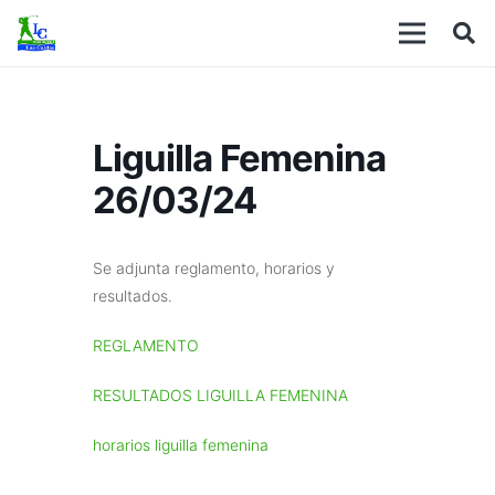
Liguilla Femenina
26/03/24
Se adjunta reglamento, horarios y
resultados.
REGLAMENTO
RESULTADOS LIGUILLA FEMENINA
horarios liguilla femenina