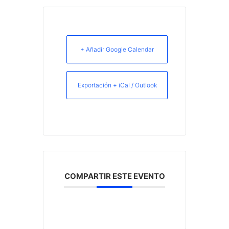
+ Añadir Google Calendar
Exportación + iCal / Outlook
COMPARTIR ESTE EVENTO