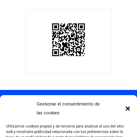
Gestionar el consentimiento de
Contacto
info@clubdegolflascaldas.com
las cookies
985 798 702
Utilizamos cookies propias y de terceros para analizar el uso del sitio
681 163 108
web y mostrarte publicidad relacionada con tus preferencias sobre la