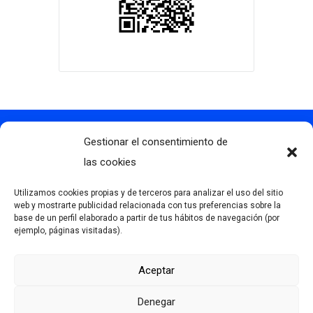
Gestionar el consentimiento de
Contacto
info@clubdegolflascaldas.com
las cookies
985 798 702
Utilizamos cookies propias y de terceros para analizar el uso del sitio
681 163 108
web y mostrarte publicidad relacionada con tus preferencias sobre la
base de un perfil elaborado a partir de tus hábitos de navegación (por
La Premaña s/n, 33174, Oviedo, España
ejemplo, páginas visitadas).
Aceptar
Más información
Denegar
Aviso Legal