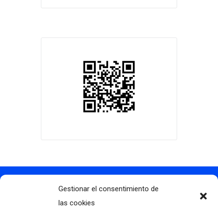
Gestionar el consentimiento de
Contacto
info@clubdegolflascaldas.com
las cookies
985 798 702