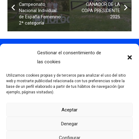
Campeonato
GANADOR DE LA
Nacional Individual
COPA PRESIDENTE
de España Femenino
2025
2ª categoría
Gestionar el consentimiento de
Contacto
info@clubdegolflascaldas.com
las cookies
985 798 702
Utilizamos cookies propias y de terceros para analizar el uso del sitio
681 163 108
web y mostrarte publicidad relacionada con tus preferencias sobre la
base de un perfil elaborado a partir de tus hábitos de navegación (por
La Premaña s/n, 33174, Oviedo, España
ejemplo, páginas visitadas).
Aceptar
Más información
Denegar
Aviso Legal
Política de privacidad
Configurar