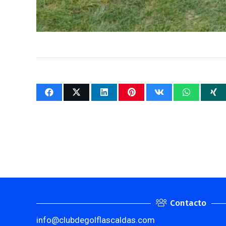
Contacto
info@clubdegolflascaldas.com