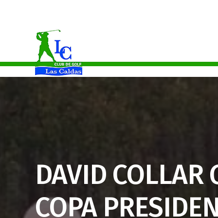
Celia Martínez Campeona Del Principado De Asturias Absoluto
DAVID COLLAR 
COPA PRESIDEN