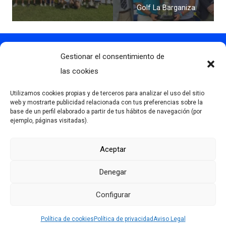
Golf La Barganiza
Gestionar el consentimiento de
Contacto
info@clubdegolflascaldas.com
las cookies
985 798 702
Utilizamos cookies propias y de terceros para analizar el uso del sitio
681 163 108
web y mostrarte publicidad relacionada con tus preferencias sobre la
base de un perfil elaborado a partir de tus hábitos de navegación (por
La Premaña s/n, 33174, Oviedo, España
ejemplo, páginas visitadas).
Aceptar
Más información
Denegar
Aviso Legal
Política de privacidad
Configurar
Desarrollado por Serlib
Política de cookies (UE)
Política de cookies
Política de privacidad
Aviso Legal