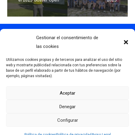
el 2025 Gösser Open
2025
Gestionar el consentimiento de
Contacto
info@clubdegolflascaldas.com
las cookies
985 798 702
Utilizamos cookies propias y de terceros para analizar el uso del sitio
681 163 108
web y mostrarte publicidad relacionada con tus preferencias sobre la
base de un perfil elaborado a partir de tus hábitos de navegación (por
La Premaña s/n, 33174, Oviedo, España
ejemplo, páginas visitadas).
Aceptar
Más información
Denegar
Aviso Legal
Política de privacidad
Configurar
Desarrollado por Serlib
Política de cookies (UE)
Política de cookies
Política de privacidad
Aviso Legal