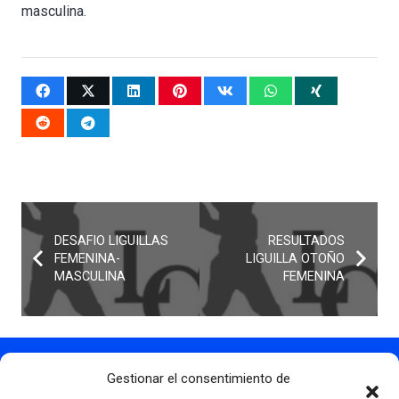
masculina.
DESAFIO LIGUILLAS
RESULTADOS
FEMENINA-
LIGUILLA OTOÑO
MASCULINA
FEMENINA
Gestionar el consentimiento de
Contacto