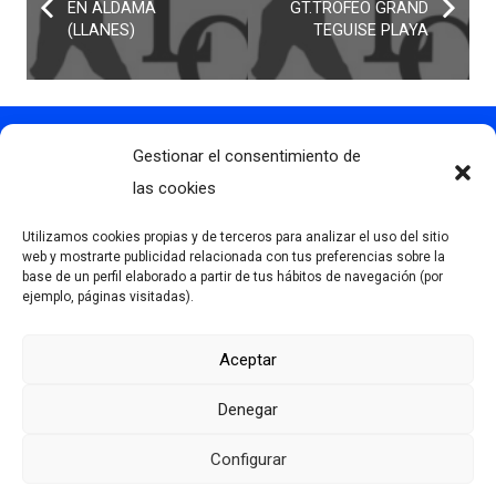
EN ALDAMA
GT.TROFEO GRAND
(LLANES)
TEGUISE PLAYA
Gestionar el consentimiento de
Contacto
info@clubdegolflascaldas.com
las cookies
985 798 702
Utilizamos cookies propias y de terceros para analizar el uso del sitio
681 163 108
web y mostrarte publicidad relacionada con tus preferencias sobre la
base de un perfil elaborado a partir de tus hábitos de navegación (por
La Premaña s/n, 33174, Oviedo, España
ejemplo, páginas visitadas).
Aceptar
Más información
Denegar
Aviso Legal
Política de privacidad
Configurar
Desarrollado por Serlib