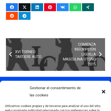
COMIENZA
INSCRIPCION
XVI TORNEO
LIGUILLA
TARTIERE AUTO
MASCULINA OTOÑO
2015
Gestionar el consentimiento de
Contacto
info@clubdegolflascaldas.com
las cookies
985 798 702
Utilizamos cookies propias y de terceros para analizar el uso del sitio
681 163 108
web y mostrarte publicidad relacionada con tus preferencias sobre la