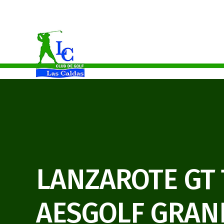
Celia Martínez Campeona Del Principado De Asturias Absoluto
LANZAROTE GT
AESGOLF GRAN