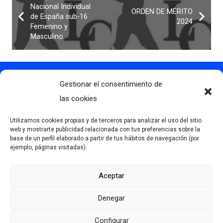
Nacional Individual
ORDEN DE MÉRITO
de España sub-16
2024
Femenino y
Masculino
Gestionar el consentimiento de
Contacto
info@clubdegolflascaldas.com
las cookies
985 798 702
Utilizamos cookies propias y de terceros para analizar el uso del sitio
681 163 108
web y mostrarte publicidad relacionada con tus preferencias sobre la
base de un perfil elaborado a partir de tus hábitos de navegación (por
La Premaña s/n, 33174, Oviedo, España
ejemplo, páginas visitadas).
Aceptar
Más información
Denegar
Aviso Legal
Política de privacidad
Configurar