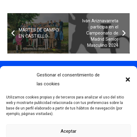
Iván Ariznavarreta
participa en el
MARTES DE CAMPO
Campeonato de
EN CASTIELLO
Madrid Senior
Masculino 2024
Gestionar el consentimiento de
Contacto
info@clubdegolflascaldas.com
las cookies
985 798 702
Utilizamos cookies propias y de terceros para analizar el uso del sitio
681 163 108
web y mostrarte publicidad relacionada con tus preferencias sobre la
base de un perfil elaborado a partir de tus hábitos de navegación (por
La Premaña s/n, 33174, Oviedo, España
ejemplo, páginas visitadas).
Aceptar