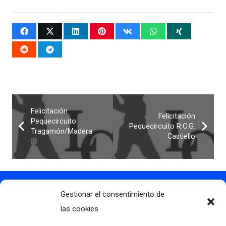
Felicitación
Felicitación
Pequecircuito
Pequecircuito R.C.G.
Tragamón/Madera
Castiello
III
Gestionar el consentimiento de
Contacto
info@clubdegolflascaldas.com
las cookies
985 798 702