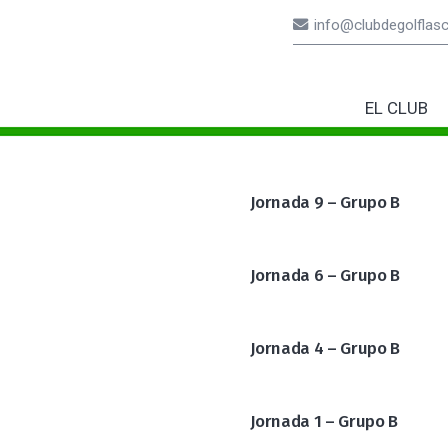
info@clubdegolflas
EL CLUB
Paula Mesonada Campeona Sub18 De Pitch & Putt
Campeonato De España Infantil, Alevín Y Benjamín 2026
LIGA MASCULINA
Celia
Jornada 9 – Grupo B
Jornada 6 – Grupo B
Jornada 4 – Grupo B
Jornada 1 – Grupo B