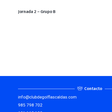
Jornada 2 – Grupo B
Contacto
info@clubdegolflascaldas.com
985 798 702