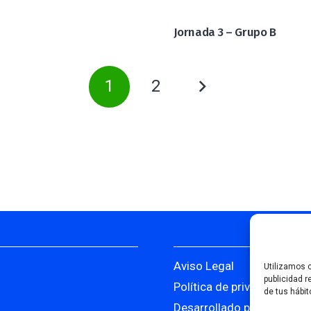
Jornada 3 – Grupo B
1
2
Aviso Legal
Utilizamos c
publicidad r
Política de privacidad
de tus hábit
Desarrollado por Serlib