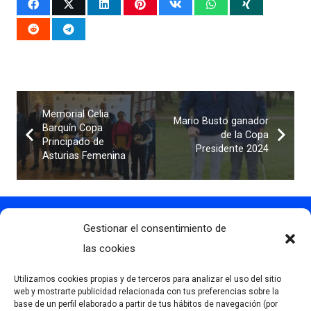
Memorial Celia
Mario Busto ganador
Barquín Copa
de la Copa
Principado de
Presidente 2024
Asturias Femenina
Gestionar el consentimiento de
Contacto
info@clubdegolflascaldas.com
las cookies
985 798 702
Utilizamos cookies propias y de terceros para analizar el uso del sitio
681 163 108
web y mostrarte publicidad relacionada con tus preferencias sobre la
base de un perfil elaborado a partir de tus hábitos de navegación (por
La Premaña s/n, 33174, Oviedo, España