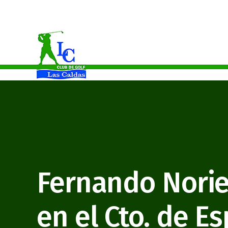
Celia Martínez Campeona Del Principado De Asturias Absoluto
Fernando Nori
en el Cto. de E