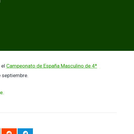
 el
Campeonato de España Masculino de 4ª
e septiembre.
e.