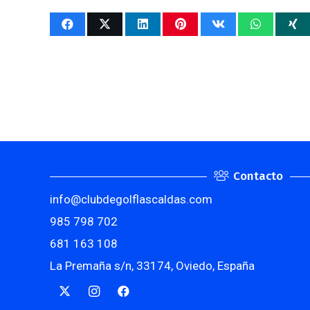
Contacto
info@clubdegolflascaldas.com
985 798 702
681 163 108
La Premaña s/n, 33174, Oviedo, España