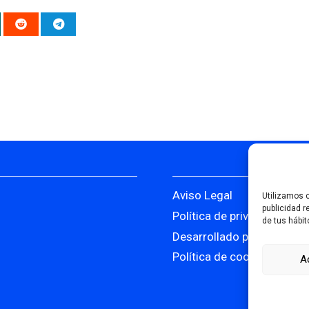
Aviso Legal
Utilizamos c
publicidad r
Política de privacidad
de tus hábit
Desarrollado por Serlib
Política de cookies (UE)
A