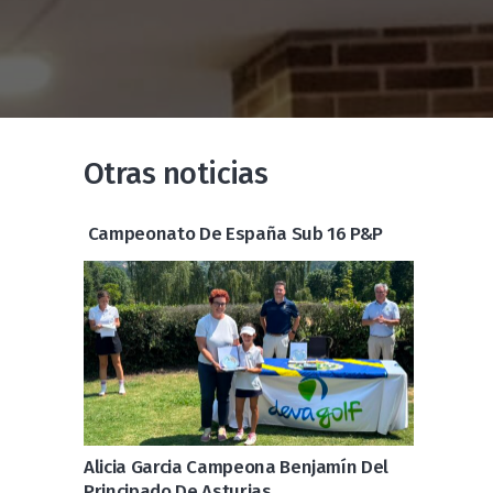
Otras noticias
Campeonato De España Sub 16 P&P
Alicia Garcia Campeona Benjamín Del
Principado De Asturias