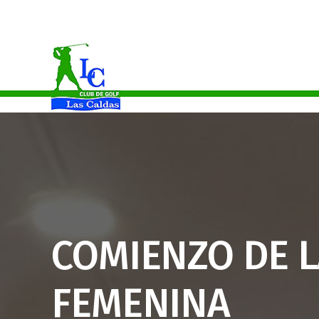
Celia Martínez Campeona Del Principado De Asturias Absoluto
COMIENZO DE L
FEMENINA