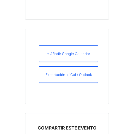
+ Añadir Google Calendar
Exportación + iCal / Outlook
COMPARTIR ESTE EVENTO