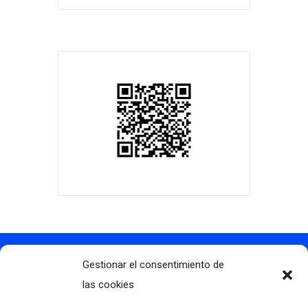
Gestionar el consentimiento de
Contacto
info@clubdegolflascaldas.com
las cookies
985 798 702