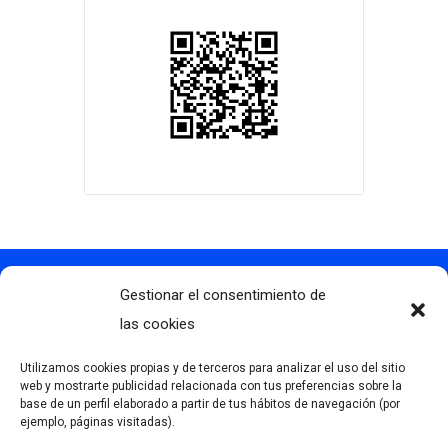
Gestionar el consentimiento de
Contacto
info@clubdegolflascaldas.com
las cookies
985 798 702
Utilizamos cookies propias y de terceros para analizar el uso del sitio
681 163 108
web y mostrarte publicidad relacionada con tus preferencias sobre la
base de un perfil elaborado a partir de tus hábitos de navegación (por
La Premaña s/n, 33174, Oviedo, España
ejemplo, páginas visitadas).