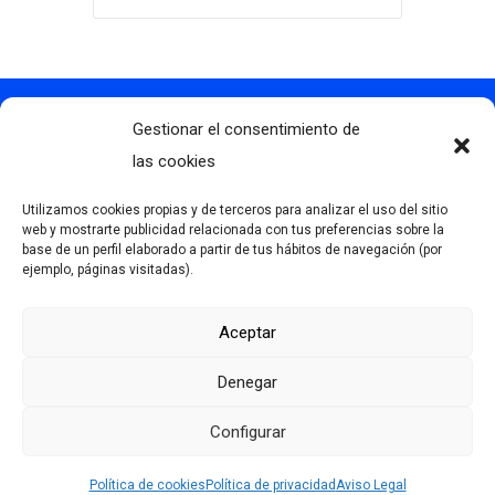
Gestionar el consentimiento de
Contacto
info@clubdegolflascaldas.com
las cookies
985 798 702
Utilizamos cookies propias y de terceros para analizar el uso del sitio
681 163 108
web y mostrarte publicidad relacionada con tus preferencias sobre la
base de un perfil elaborado a partir de tus hábitos de navegación (por
La Premaña s/n, 33174, Oviedo, España
ejemplo, páginas visitadas).
Aceptar
Más información
Denegar
Aviso Legal
Política de privacidad
Configurar
Desarrollado por Serlib
Política de cookies (UE)
Política de cookies
Política de privacidad
Aviso Legal