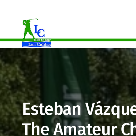
Celia Martínez Campeona Del Principado De Asturias Absoluto
Esteban Vázque
The Amateur C