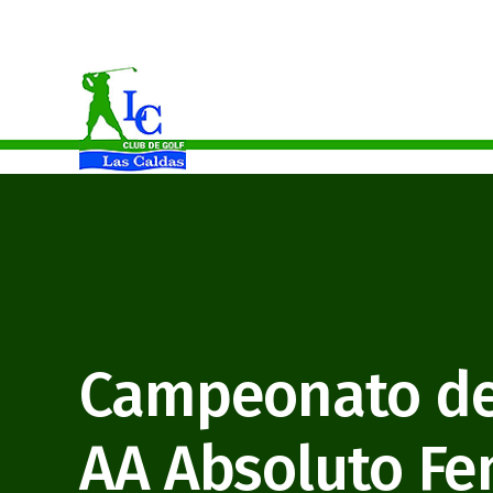
Alicia Garcia Campeona Benjamín Del Principado De Asturias
Campeonato de
AA Absoluto F