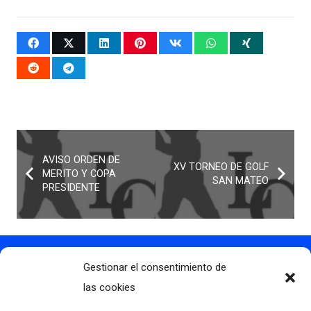
AVISO ORDEN DE
XV TORNEO DE GOLF
MERITO Y COPA
SAN MATEO
PRESIDENTE
Gestionar el consentimiento de
Contacto
info@clubdegolflascaldas.com
las cookies
985 798 702