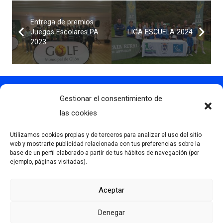
Entrega de premios
Juegos Escolares PA
LIGA ESCUELA 2024
2023
Gestionar el consentimiento de
Contacto
info@clubdegolflascaldas.com
las cookies
985 798 702
Utilizamos cookies propias y de terceros para analizar el uso del sitio
681 163 108
web y mostrarte publicidad relacionada con tus preferencias sobre la
base de un perfil elaborado a partir de tus hábitos de navegación (por
La Premaña s/n, 33174, Oviedo, España
ejemplo, páginas visitadas).
Aceptar
Más información
Denegar
Aviso Legal