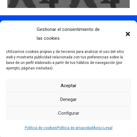
Gestionar el consentimiento de
Contacto
info@clubdegolflascaldas.com
las cookies
985 798 702
Utilizamos cookies propias y de terceros para analizar el uso del sitio
681 163 108
web y mostrarte publicidad relacionada con tus preferencias sobre la
base de un perfil elaborado a partir de tus hábitos de navegación (por
La Premaña s/n, 33174, Oviedo, España
ejemplo, páginas visitadas).
Aceptar
Más información
Denegar
Aviso Legal
Política de privacidad
Configurar
Desarrollado por Serlib
Política de cookies (UE)
Política de cookies
Política de privacidad
Aviso Legal