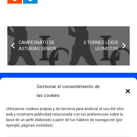
CAMPEONATO DE
II TORNEO LEXUS
ASTURIAS SENIOR
LEOMOTOR
Gestionar el consentimiento de
Contacto
info@clubdegolflascaldas.com
las cookies
985 798 702
Utilizamos cookies propias y de terceros para analizar el uso del sitio
681 163 108
web y mostrarte publicidad relacionada con tus preferencias sobre la
base de un perfil elaborado a partir de tus hábitos de navegación (por
La Premaña s/n, 33174, Oviedo, España
ejemplo, páginas visitadas).