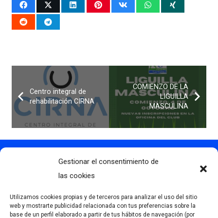
COMIENZO DE LA
Centro integral de
LIGUILLA
rehabilitación CIRNA
MASCULINA
Gestionar el consentimiento de
Contacto
info@clubdegolflascaldas.com
las cookies
985 798 702
Utilizamos cookies propias y de terceros para analizar el uso del sitio
681 163 108
web y mostrarte publicidad relacionada con tus preferencias sobre la
base de un perfil elaborado a partir de tus hábitos de navegación (por
La Premaña s/n, 33174, Oviedo, España