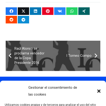
Raúl Alonso se
proclama vencedor
I Torneo Compo
de la Copa
Presidente 2016
Gestionar el consentimiento de
Contacto
info@clubdegolflascaldas.com
las cookies
985 798 702
Utilizamos cookies propias y de terceros para analizar el uso del sitio