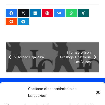
I Torneo Wilson
V Torneo Caja Rural
Proshop- Hostelería
Las Caldas
Gestionar el consentimiento de
Contacto
info@clubdegolflascaldas.com
las cookies
985 798 702