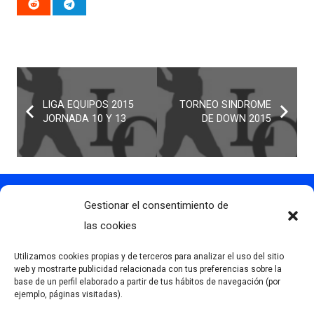
LIGA EQUIPOS 2015
TORNEO SINDROME
JORNADA 10 Y 13
DE DOWN 2015
Gestionar el consentimiento de
Contacto
info@clubdegolflascaldas.com
las cookies
985 798 702
Utilizamos cookies propias y de terceros para analizar el uso del sitio
681 163 108
web y mostrarte publicidad relacionada con tus preferencias sobre la
base de un perfil elaborado a partir de tus hábitos de navegación (por
La Premaña s/n, 33174, Oviedo, España
ejemplo, páginas visitadas).