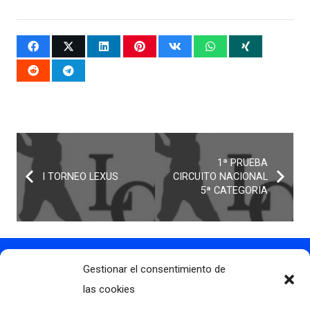
1ª PRUEBA
I TORNEO LEXUS
CIRCUITO NACIONAL
5ª CATEGORIA
Gestionar el consentimiento de
Contacto
info@clubdegolflascaldas.com
las cookies
985 798 702