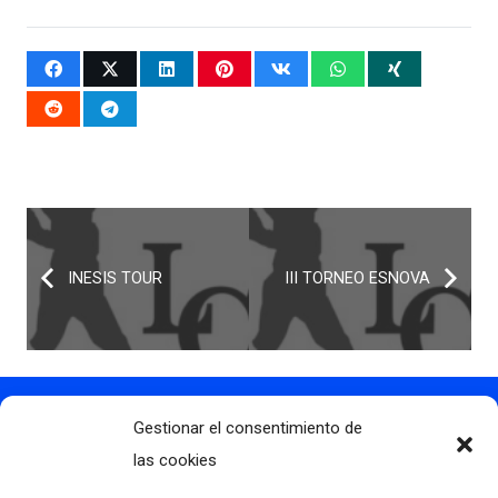
INESIS TOUR
III TORNEO ESNOVA
Gestionar el consentimiento de
Contacto
info@clubdegolflascaldas.com
las cookies
985 798 702