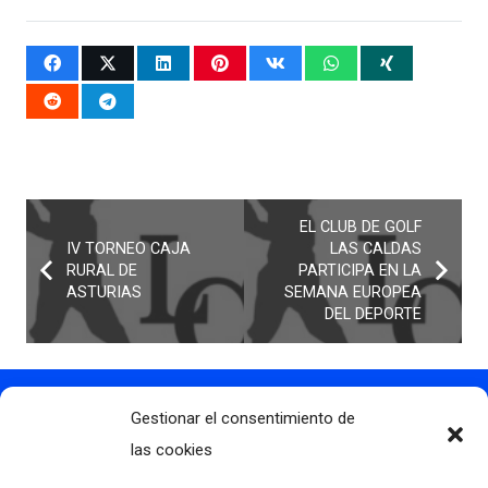
EL CLUB DE GOLF
IV TORNEO CAJA
LAS CALDAS
RURAL DE
PARTICIPA EN LA
ASTURIAS
SEMANA EUROPEA
DEL DEPORTE
Gestionar el consentimiento de
Contacto
info@clubdegolflascaldas.com
las cookies
985 798 702